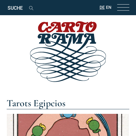
Suchbegriffe
DE
EN
Suchen
Tarots Egipcios