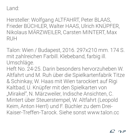
Land:
Hersteller: Wolfgang ALTFAHRT, Peter BLAAS,
Frieder BÜCHLER, Walter HAAS, Ulrich KNÜPFER,
Nikolaus MÄRZWEILER, Carsten MINTERT, Max
RUH
Talon: Wien / Budapest, 2016. 297x210 mm. 174 S.
mit zahlreichen Farbill. Klebeband, farbig ill.
Umschläge.
Heft No. 24-25. Darin besonders hervorzuheben W.
Altfahrt und M. Ruh über die Spielkartenfabrik Titze
& Schinkay, W. Haas mit Wien tarockiert auf Rigi
Kaltbad, U. Knüpfer mit den Spielkarten von
„Mirakel“, N. Märzweiler, Indische Ansichten, C.
Mintert über Steuerstempel, W. Altfahrt (Leopold
Keim, Anton Herrl) und F. Büchler zu dem Drei-
Kaiser-Treffen-Tarock. Siehe sonst www.talon.cc
€ 25