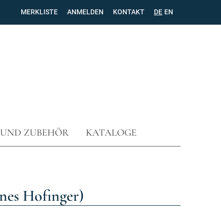
MERKLISTE
ANMELDEN
KONTAKT
NAVIGATION
DE
EN
ÜBERSPRINGEN
 UND ZUBEHÖR
KATALOGE
nnes Hofinger)