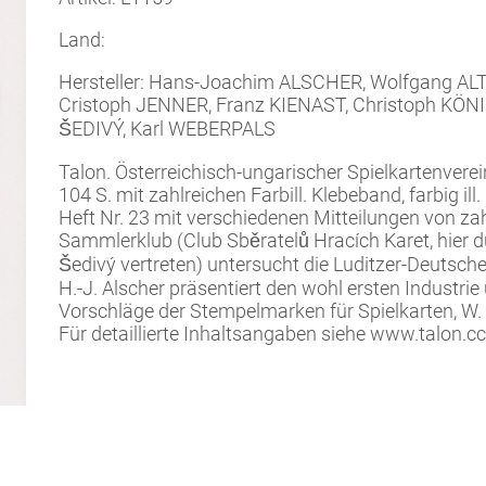
Land:
Hersteller: Hans-Joachim ALSCHER, Wolfgang ALTF
Cristoph JENNER, Franz KIENAST, Christoph KÖNIG
ŠEDIVÝ, Karl WEBERPALS
Talon. Österreichisch-ungarischer Spielkartenvere
104 S. mit zahlreichen Farbill. Klebeband, farbig il
Heft Nr. 23 mit verschiedenen Mitteilungen von za
Sammlerklub (Club Sběratelů Hracích Karet, hier du
Šedivý vertreten) untersucht die Luditzer-Deutsc
H.-J. Alscher präsentiert den wohl ersten Industrie
Vorschläge der Stempelmarken für Spielkarten, W. 
Für detaillierte Inhaltsangaben siehe www.talon.cc