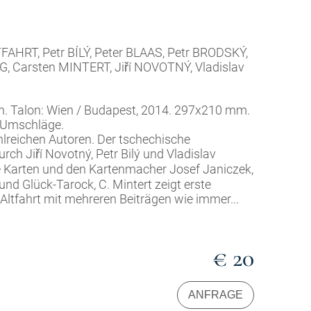
AHRT, Petr BÍLÝ, Peter BLAAS, Petr BRODSKÝ,
, Carsten MINTERT, Jiří NOVOTNÝ, Vladislav
in. Talon: Wien / Budapest, 2014. 297x210 mm.
l. Umschläge.
hlreichen Autoren. Der tschechische
rch Jiří Novotný, Petr Bilý und Vladislav
he Karten und den Kartenmacher Josef Janiczek,
 und Glück-Tarock, C. Mintert zeigt erste
Altfahrt mit mehreren Beiträgen wie immer...
€ 20
ANFRAGE