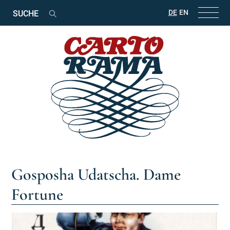
Suchbegriffe
DE
EN
Suchen
Gosposha Udatscha. Dame
Fortune